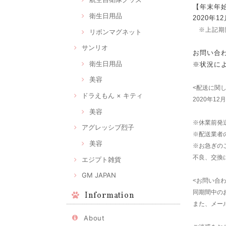
【年末年
衛生日用品
2020年1
※上記期間
リボンマグネット
サンリオ
お問い合わ
衛生日用品
※状況に
美容
<配送に関し
ドラえもん × キティ
2020年1
美容
※休業前発
アグレッシブ烈子
※配送業者
美容
※お急ぎの
不良、交換
エジプト雑貨
GM JAPAN
<お問い合
同期間中のお
Information
また、メー
About