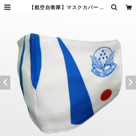
【航空自衛隊】マスクカバー ブルーインパルス機体デザイン＜送料無料＞ | sweetmall