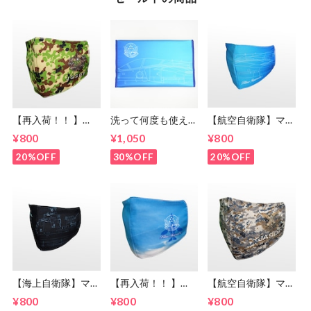
【再入荷！！ 】
洗って何度も使え
【航空自衛隊】マス
【陸上自衛隊】マス
る！【航空自衛隊】
クカバー 「ブルー
¥800
¥1,050
¥800
クカバー 迷彩柄デ
ポリエステル製マス
インパルス」線画デ
ザイン＜送料無料＞
クケース 「ブルー
ザイン＜送料無料＞
20%OFF
30%OFF
20%OFF
インパルス」線画デ
ザイン＜送料無料＞
【海上自衛隊】マス
【再入荷！！ 】
【航空自衛隊】マス
クカバー 護衛艦
【航空自衛隊】マス
クカバー 迷彩柄デ
¥800
¥800
¥800
「摩耶」線画デザイ
クカバー ブルーイ
ザイン＜送料無料＞