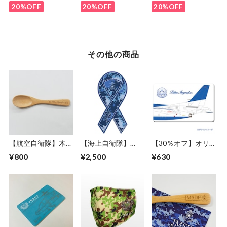
ン＜送料無料＞
ンパルス スカイデ
20%OFF
20%OFF
20%OFF
ザイン＜送料無料＞
その他の商品
【航空自衛隊】木製
【海上自衛隊】
【30％オフ】オリ
カレースプーン（ブ
JMSDFリボンマグ
ジナルICカードステ
¥800
¥2,500
¥630
ルーインパルス
ネット第2弾【送料
ッカー(3枚セット)
ver.）※送料無料
無料】
【航空自衛隊】「ブ
ルーインパルス」
Model