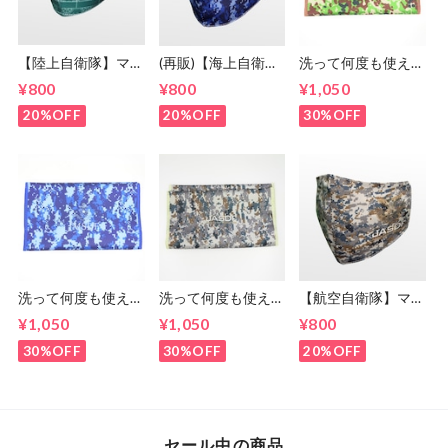
【陸上自衛隊】マス
(再販)【海上自衛
洗って何度も使え
クカバー 「10式戦
隊】マスクカバー
る！【陸上自衛隊】
¥800
¥800
¥1,050
車」線画デザイン＜
迷彩柄デザイン＜送
ポリエステル製マス
送料無料＞
料無料＞
クケース 迷彩柄デ
20%OFF
20%OFF
30%OFF
ザイン＜送料無料＞
洗って何度も使え
洗って何度も使え
【航空自衛隊】マス
る！【海上自衛隊】
る！【航空自衛隊】
クカバー 迷彩柄デ
¥1,050
¥1,050
¥800
ポリエステル製マス
ポリエステル製マス
ザイン＜送料無料＞
クケース 迷彩柄デ
クケース 迷彩柄デ
30%OFF
30%OFF
20%OFF
ザイン＜送料無料＞
ザイン＜送料無料＞
セール中の商品