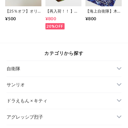
【25％オフ】オリ
【再入荷！！ 】
【海上自衛隊】木製
ジナルICカードステ
【陸上自衛隊】マス
カレースプーン
¥500
¥800
¥800
ッカー(2枚セット)
クカバー 迷彩柄デ
（JMSDFロゴ ver.）
【陸上自衛隊】
ザイン＜送料無料＞
※送料無料
20%OFF
「AH-64D」Model
カテゴリから探す
自衛隊
陸上自衛隊グッズ
サンリオ
海上自衛隊グッズ
衛生日用品
ドラえもん × キティ
航空自衛隊グッズ
アグレッシブ烈子