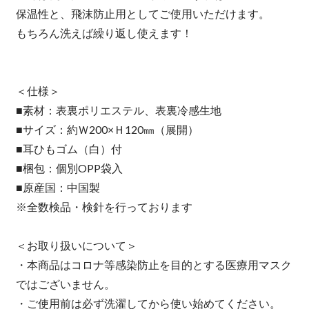
保温性と、飛沫防止用としてご使用いただけます。
もちろん洗えば繰り返し使えます！
＜仕様＞
■素材：表裏ポリエステル、表裏冷感生地
■サイズ：約Ｗ200×Ｈ120㎜（展開）
■耳ひもゴム（白）付
■梱包：個別OPP袋入
■原産国：中国製
※全数検品・検針を行っております
＜お取り扱いについて＞
・本商品はコロナ等感染防止を目的とする医療用マスク
ではございません。
・ご使用前は必ず洗濯してから使い始めてください。