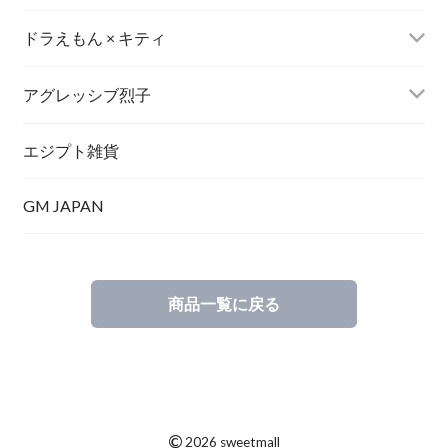
海上自衛隊グッズ
衛生日用品
ドラえもん × キティ
航空自衛隊グッズ
アグレッシブ烈子
エジプト雑貨
GM JAPAN
商品一覧に戻る
©
2026 sweetmall