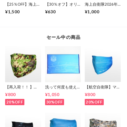
【25％OFF】海上自
【30％オフ】オリ
海上自衛隊2026年
衛隊2026年ポスタ
ジナルICカードステ
ポスターカレンダー
¥1,500
¥630
¥1,000
ーカレンダーセット
ッカー(3枚セット)
ver.1
【航空自衛隊】「ブ
ルーインパルス」
Model
セール中の商品
【再入荷！！ 】
洗って何度も使え
【航空自衛隊】マス
【陸上自衛隊】マス
る！【航空自衛隊】
クカバー 「ブルー
¥800
¥1,050
¥800
クカバー 迷彩柄デ
ポリエステル製マス
インパルス」線画デ
ザイン＜送料無料＞
クケース 「ブルー
ザイン＜送料無料＞
20%OFF
30%OFF
20%OFF
インパルス」線画デ
ザイン＜送料無料＞