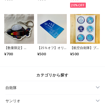
ルーインパルス
ッカー※送料無料
ンパルス機体デザイ
ver.）※送料無料
(メール便)
ン＜送料無料＞
20%OFF
【数量限定】
【25％オフ】オリ
【航空自衛隊】ブル
302SQ F-4 スペマ
ジナルICカードステ
ーインパルス(60th
¥700
¥500
¥500
ふぁんとむ「クロオ
ッカー(2枚セット)
Anniversary)オリジ
ジロン」 アクリル
【航空自衛隊】「ブ
ナルステッカーシー
キーホルダー※送料
ルーインパルス」
ト※送料無料
無料<DM便>
ModelII
カテゴリから探す
自衛隊
陸上自衛隊グッズ
サンリオ