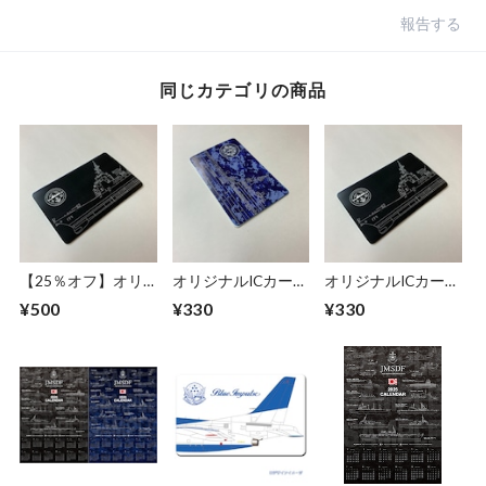
報告する
同じカテゴリの商品
【25％オフ】オリ
オリジナルICカード
オリジナルICカード
ジナルICカードステ
ステッカー 【海上
ステッカー 【海上
¥500
¥330
¥330
ッカー(2枚セット)
自衛隊】「護衛艦い
自衛隊】「護衛艦ま
【海上自衛隊】「護
ずも」Model【送料
や」Model【送料無
衛艦まや」Model
無料】
料】