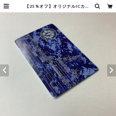
【25％オフ】オリジナルICカードステッカー(2枚セット) 【海上自衛隊】「護衛艦いずも」Model | sweetmall