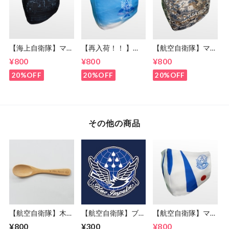
【海上自衛隊】マス
【再入荷！！ 】
【航空自衛隊】マス
クカバー 護衛艦
【航空自衛隊】マス
クカバー 迷彩柄デ
¥800
¥800
¥800
「摩耶」線画デザイ
クカバー ブルーイ
ザイン＜送料無料＞
ン＜送料無料＞
ンパルス スカイデ
20%OFF
20%OFF
20%OFF
ザイン＜送料無料＞
その他の商品
【航空自衛隊】木製
【航空自衛隊】ブル
【航空自衛隊】マス
カレースプーン（ブ
ーインパルス ステ
クカバー ブルーイ
¥800
¥300
¥800