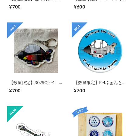
「Blue Impulse in a peaceful
ルフィン「さすらいレッ
¥700
¥600
blue sky」 アクリルキーホ
ド」 アクリルキーホルダー
ルダー※送料無料<DM便>
※送料無料<DM便>
【数量限定】302SQ F-4
【数量限定】F-4ふぁんとむ
スペマふぁんとむ「クロオ
「ケロロん、オジロん」 缶
¥700
¥700
ジロン」 アクリルキーホル
バッジセット※送料無料
ダー※送料無料<DM便>
<DM便>