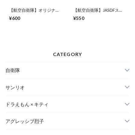
【航空自衛隊】オリジナル
【航空自衛隊】JASDFステ
ステッカーシート※送料無
ッカー <2点セット>※送料
¥600
¥550
料<DM便>
無料<DM便>
CATEGORY
自衛隊
陸上自衛隊グッズ
サンリオ
海上自衛隊グッズ
衛生日用品
ドラえもん × キティ
航空自衛隊グッズ
アグレッシブ烈子