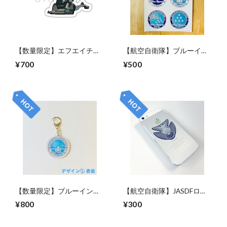
【数量限定】エフエイチな
【航空自衛隊】ブルーイン
なまる「サンダーシャボ
パルス(60th Anniversary)オ
¥700
¥500
ン」 アクリルキーホルダー
リジナルステッカーシート
※送料無料<DM便>
※送料無料
【数量限定】ブルーインパ
【航空自衛隊】JASDFロゴ
ルス(60th Anniversary)両面
ステッカー※送料無料(メー
¥800
¥300
デザイン アクリルキーホル
ル便)
ダー※送料無料<DM便>