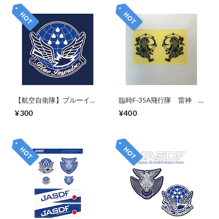
【航空自衛隊】ブルーイン
臨時F-35A飛行隊 雷神
パルス ステッカー※送料無
※送料無料<メール便>
¥300
¥400
料(メール便)